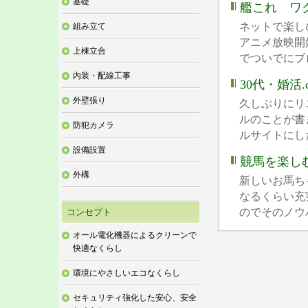
基礎
艦これ ワ
ネットで楽し
組み立て
アニメ放映開
上棟立合
でついでにブロ
内装・配線工事
30代・婚活.
外壁張り
久しぶりにリ
ルのことが書
防犯カメラ
ルサイトにした
設備設置
競馬を楽し
外構
新しいお馬ち
なるくらい充
のでそのノウハ
コンセプト
オール電化機器によるクリーンで
快適なくらし
環境にやさしいエコなくらし
セキュリティ強化した安心、安全