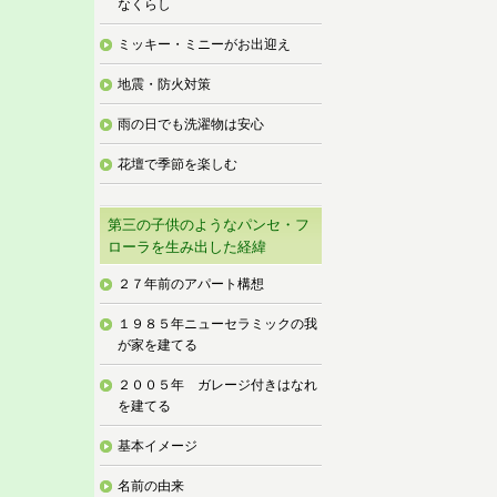
なくらし
ミッキー・ミニーがお出迎え
地震・防火対策
雨の日でも洗濯物は安心
花壇で季節を楽しむ
第三の子供のようなパンセ・フ
ローラを生み出した経緯
２７年前のアパート構想
１９８５年ニューセラミックの我
が家を建てる
２００５年 ガレージ付きはなれ
を建てる
基本イメージ
名前の由来