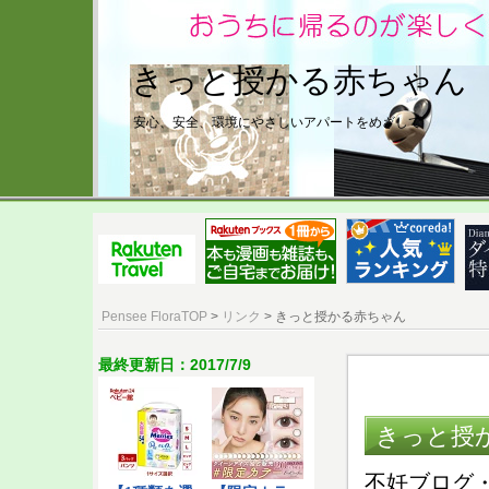
きっと授かる赤ちゃん
安心、安全、環境にやさしいアパートをめざして
Pensee FloraTOP
>
リンク
> きっと授かる赤ちゃん
最終更新日：2017/7/9
きっと授
不妊ブログ