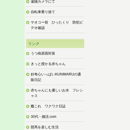
遠隔カメラにて
自転車乗り捨て
ヤオコー前 ひったくり 防犯ビ
デオ確認
リンク
うつ病原因対策
きっと授かる赤ちゃん
好奇心いっぱいKUNIMARUの通
販日記
赤ちゃんにも優しいお水 フレシ
ャス
艦これ ワクワク日誌
30代・婚活.com
競馬を楽しむ生活