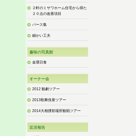
２軒のミサワホーム住宅から得た
２０点の改善項目
パース集
細かい工夫
趣味の写真館
金環日食
オーナー会
2012 観劇ツアー
2013歌舞伎座ツアー
2014大相撲初場所観戦ツアー
近況報告